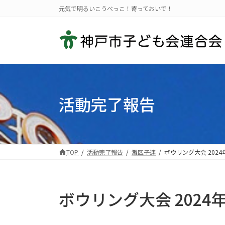
コ
ナ
元気で明るいこうべっこ！寄っておいで！
ン
ビ
テ
ゲ
ン
ー
ツ
シ
へ
ョ
ス
ン
キ
に
活動完了報告
ッ
移
プ
動
TOP
活動完了報告
灘区子連
ボウリング大会 2024年
ボウリング大会 2024年