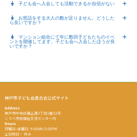
子ども会へ入会しても活動できるか自信がない
お世話をする大人の数が足りません。どうした
ら良いですか？
マンション組合にて年に数回子どもたちのイベ
ントを開催してます。子ども会へ入会したほうが良
いですか？
神戸市子ども会連合会公式サイト
Address
神戸市中央区磯上通3丁目1番32号
こうべ市民福祉交流センター内
Hours
月曜日–金曜日: 9:00AM–5:00PM
土日祝日： 休み