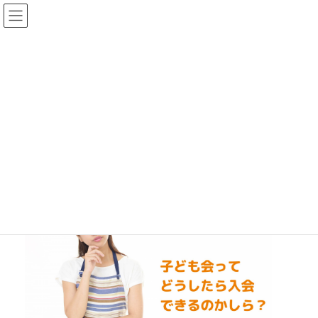
コ
ナ
ン
ビ
テ
ゲ
ン
ー
ツ
シ
へ
ョ
子ども会入会案内
ス
ン
キ
に
ッ
移
プ
動
TOP
子ども会入会案内
MENU開閉