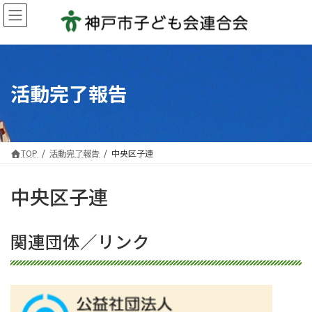
コ
ナ
ン
ビ
テ
ゲ
ン
ー
ツ
シ
へ
ョ
活動完了報告
ス
ン
キ
に
ッ
移
プ
動
TOP
活動完了報告
中央区子連
中央区子連
関連団体／リンク