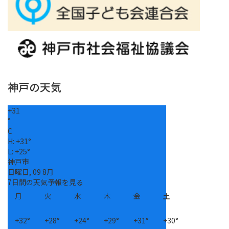
神戸の天気
+
31
°
C
H:
+
31°
L:
+
25°
神戸市
日曜日, 09 8月
7日間の天気予報を見る
月
火
水
木
金
土
+
32°
+
28°
+
24°
+
29°
+
31°
+
30°