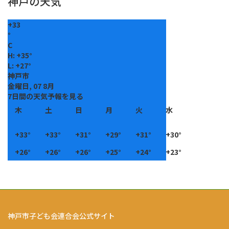
神戸の天気
+
33
°
C
H:
+
35°
L:
+
27°
神戸市
金曜日, 07 8月
7日間の天気予報を見る
木
土
日
月
火
水
+
33°
+
33°
+
31°
+
29°
+
31°
+
30°
+
26°
+
26°
+
26°
+
25°
+
24°
+
23°
神戸市子ども会連合会公式サイト